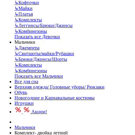
↳
Кофточки
↳
Майки
↳
Платья
↳
Комплекты
↳
Леггинсы/Брюки/Джинсы
↳
Комбинезоны
Показать все Девочки
Мальчики
↳
Джемпера
↳
Свитшоты/майки/Рубашки
↳
Брюки/Джинсы/Шорты
↳
Комплекты
↳
Комбинезоны
Показать все Мальчики
Все для сна
Верхняя одежда/ Головные уборы/ Рюкзаки
Обувь
Новогодние и Карнавальные костюмы
Игрушки
Акции!
Мальчики
Комплект- двойка летний