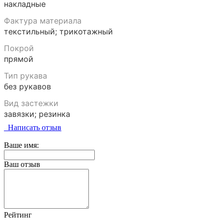
накладные
Фактура материала
текстильный; трикотажный
Покрой
прямой
Тип рукава
без рукавов
Вид застежки
завязки; резинка
Написать отзыв
Комплектация
шорты; майка
Ваше имя:
Пол
Ваш отзыв
Мальчики
Сезон
лето
Страна бренда
Рейтинг